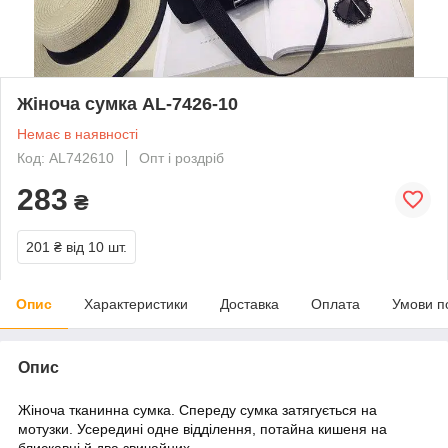
Жіноча сумка AL-7426-10
Немає в наявності
Код: AL742610
Опт і роздріб
283
₴
201 ₴
від 10 шт.
Опис
Характеристики
Доставка
Оплата
Умови п
Опис
Жіноча тканинна сумка. Спереду сумка затягується на
мотузки. Усередині одне відділення, потайна кишеня на
блискавці й два звичайних.